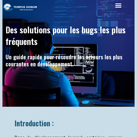
Aller
Menu
au
contenu
Des solutions pour les bugs les plus
fréquents
Un guide rapide pour résoudre les erreurs les plus
courantes en développement.
Introduction :