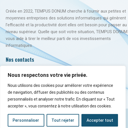
Créée en 2022, TEMPUS DONUM cherche à fournir aux petites et
moyennes entreprises des solutions informatiques qui génèrent
l’efficacité et la productivité dont elles ont besoin pour passer au
niveau supérieur. Quelle que soit votre situation, TEMPUS DONUM
vous aide à tirer le meilleur parti de vos investissements
informatiques.
Nos contacts
25 rue de Ponthieu, 75008 Paris
Nous respectons votre vie privée.
contact@tempusdonum.com
09 75 78 50 21
Nous utilisons des cookies pour améliorer votre expérience
de navigation, diffuser des publicités ou des contenus
personnalisés et analyser notre trafic. En cliquant sur « Tout
Contactez-nous
accepter », vous consentez à notre utilisation des cookies.
Mentions légales
| Copyright © 2025 | Propulsé par Tempus
Donum
Personnaliser
Tout rejeter
Accepter tout